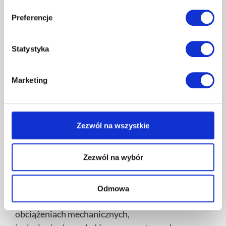
≤ 0,031
λ [W/mK]
Preferencje
Naprężenia ściskające przy 10%
Statystyka
odkształceniu
≥ 150
względnym [kPa]
Marketing
Wytrzymałość na zginanie [kPa]
≥ 200
Zezwól na wszystkie
Zastosowanie:
Zezwól na wybór
nowe i stare budownictwo,
izolacja cieplna podłóg w budownictwie
mieszkalnym i użyteczności publicznej,
Odmowa
izolacja cieplna w miejscach o większych
obciążeniach mechanicznych,