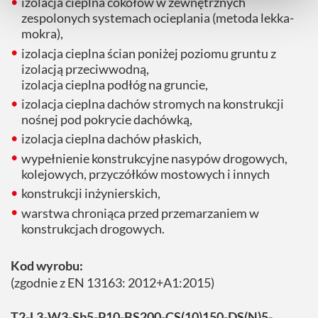
izolacja cieplna cokołów w zewnętrznych
zespolonych systemach ocieplania (metoda lekka-
mokra),
izolacja cieplna ścian poniżej poziomu gruntu z
izolacją przeciwwodną,
izolacja cieplna podłóg na gruncie,
izolacja cieplna dachów stromych na konstrukcji
nośnej pod pokrycie dachówką,
izolacja cieplna dachów płaskich,
wypełnienie konstrukcyjne nasypów drogowych,
kolejowych, przyczółków mostowych i innych
konstrukcji inżynierskich,
warstwa chroniąca przed przemarzaniem w
konstrukcjach drogowych.
Kod wyrobu:
(zgodnie z EN 13163: 2012+A1:2015)
T2-L3-W3-Sb5-P10-BS200-CS(10)150-DS(N)5-