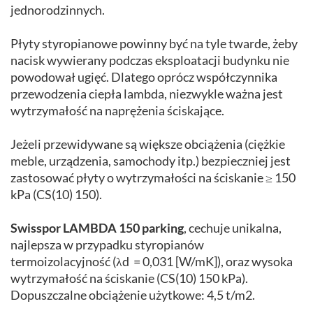
jednorodzinnych.
Płyty styropianowe powinny być na tyle twarde, żeby
nacisk wywierany podczas eksploatacji budynku nie
powodował ugięć. Dlatego oprócz współczynnika
przewodzenia ciepła lambda, niezwykle ważna jest
wytrzymałość na naprężenia ściskające.
Jeżeli przewidywane są większe obciążenia (ciężkie
meble, urządzenia, samochody itp.) bezpieczniej jest
zastosować płyty o wytrzymałości na ściskanie ≥ 150
kPa (CS(10) 150).
Swisspor LAMBDA 150 parking
, cechuje unikalna,
najlepsza w przypadku styropianów
termoizolacyjność (λd = 0,031 [W/mK]), oraz wysoka
wytrzymałość na ściskanie (CS(10) 150 kPa).
Dopuszczalne obciążenie użytkowe: 4,5 t/m2.