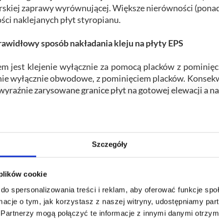
skiej zaprawy wyrównującej. Większe nierówności (pona
ści naklejanych płyt styropianu.
awidłowy sposób nakładania kleju na płyty EPS
m jest klejenie wyłącznie za pomocą placków z pominię
nie wyłącznie obwodowe, z pominięciem placków. Konsekw
 wyraźnie zarysowane granice płyt na gotowej elewacji a na
Szczegóły
 plików cookie
do spersonalizowania treści i reklam, aby oferować funkcje sp
ormacje o tym, jak korzystasz z naszej witryny, udostępniamy p
Partnerzy mogą połączyć te informacje z innymi danymi otrzym