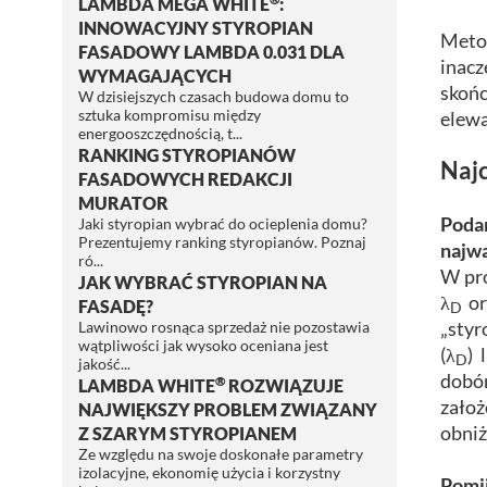
LAMBDA MEGA WHITE
:
INNOWACYJNY STYROPIAN
Metod
FASADOWY LAMBDA 0.031 DLA
inac
WYMAGAJĄCYCH
skońc
W dzisiejszych czasach budowa domu to
sztuka kompromisu między
elewa
energooszczędnością, t...
RANKING STYROPIANÓW
Najc
FASADOWYCH REDAKCJI
MURATOR
Poda
Jaki styropian wybrać do ocieplenia domu?
Prezentujemy ranking styropianów. Poznaj
najwa
ró...
W pro
JAK WYBRAĆ STYROPIAN NA
λ
or
FASADĘ?
D
„styr
Lawinowo rosnąca sprzedaż nie pozostawia
wątpliwości jak wysoko oceniana jest
(λ
) 
D
jakość...
dobór
®
LAMBDA WHITE
ROZWIĄZUJE
założ
NAJWIĘKSZY PROBLEM ZWIĄZANY
obniż
Z SZARYM STYROPIANEM
Ze względu na swoje doskonałe parametry
izolacyjne, ekonomię użycia i korzystny
Pomi