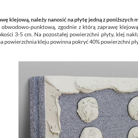
wę klejową, należy nanosić na płytę jedną z poniższych 
bwodowo‑punktową, zgodnie z którą zaprawę klejową n
kości 3-5 cm. Na pozostałej powierzchni płyty, klej nakł
a powierzchnia kleju powinna pokryć 40% powierzchni płyt