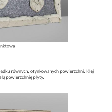
unktowa
ypadku równych, otynkowanych powierzchni. Klej
ałą powierzchnię płyty.