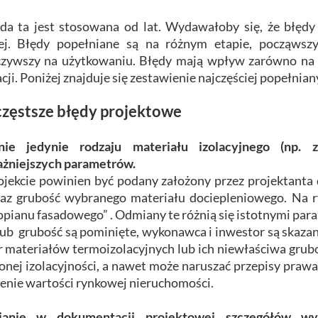
a ta jest stosowana od lat. Wydawałoby się, że błędy 
zej. Błędy popełniane są na różnym etapie, począws
zywszy na użytkowaniu. Błędy mają wpływ zarówno na sk
cji. Poniżej znajduje się zestawienie najczęściej popełni
zęstsze błędy projektowe
nie jedynie rodzaju materiału izolacyjnego (np. z
żniejszych parametrów.
jekcie powinien być podany założony przez projektanta
az grubość wybranego materiału dociepleniowego. Na ry
opianu fasadowego” . Odmiany te różnią się istotnymi par
lub grubość są pominięte, wykonawca i inwestor są skaza
 materiałów termoizolacyjnych lub ich niewłaściwa grub
onej izolacyjności, a nawet może naruszać przepisy pr
enie wartości rynkowej nieruchomości.
janie w dokumentacji projektowej szczegółów wyk