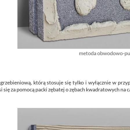
metoda obwodowo-p
zebieniową, którą stosuje się tylko i wyłącznie w prz
i się za pomocą packi zębatej o zębach kwadratowych na c