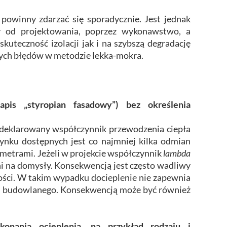
powinny zdarzać się sporadycznie. Jest jednak
zy od projektowania, poprzez wykonawstwo, a
uteczność izolacji jak i na szybszą degradację
anych błędów w metodzie lekka-mokra.
apis „styropian fasadowy”) bez określenia
 deklarowany współczynnik przewodzenia ciepła
nku dostępnych jest co najmniej kilka odmian
ametrami. Jeżeli w projekcie współczynnik
lambda
ni na domysły. Konsekwencją jest często wadliwy
ości. W takim wypadku docieplenie nie zapewnia
awa budowlanego. Konsekwencją może być również
onania ocieplenia, na przykład rodzaju i