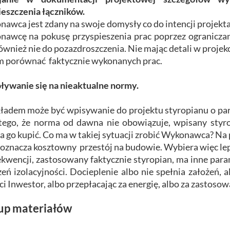
eszczenia łączników.
awca jest zdany na swoje domysły co do intencji projektan
awcę na pokusę przyspieszenia prac poprzez ograniczan
również nie do pozazdroszczenia. Nie mając detali w projekc
m porównać faktycznie wykonanych prac.
ywanie się na nieaktualne normy.
ładem może być wpisywanie do projektu styropianu o pa
 tego, że norma od dawna nie obowiązuje, wpisany styr
 go kupić. Co ma w takiej sytuacji zrobić Wykonawca? Na 
 oznacza kosztowny przestój na budowie. Wybiera więc lepi
kwencji, zastosowany faktycznie styropian, ma inne param
zeń izolacyjności. Docieplenie albo nie spełnia założeń, 
ci Inwestor, albo przepłacając za energię, albo za zastoso
up materiałów