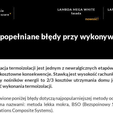
LAMBDA
MEGA
WHITE
LA
kie
fasada
szare
 popełniane błędy przy wykonyw
acja termoizolacji jest jednym z newralgicznych etap
kosztowne konsekwencje. Stawką jest wysokość rachunków 
ty nośników energii to 2/3 kosztów utrzymania domu 
ć wykonania termoizolacji.
one poniżej błędy dotyczą najpopularniejszej metody oci
oma nazwami: metoda lekka mokra, BSO (Bezspoinowy S
ations Composite Systems).