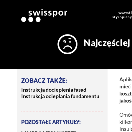
wszyst
styropiany
Najczęściej
Aplik
ZOBACZ TAKŻE:
mieć 
Instrukcja docieplenia fasad
kosz
Instrukcja ocieplania fundamentu
jakoś
Omówi
kilk
POZOSTAŁE ARTYKUŁY:
Insul
®