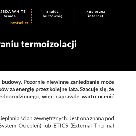
MBDA WHITE
znajdź
kup
przez
fasada
hurtownię
internet
aniu termoizolacji
ów budowy. Pozornie niewinne zaniedbanie może
za energię przez kolejne lata. Szacuje się, że
jednorodzinnego, więc naprawdę warto ocenić
eplania ścian zewnętrznych. Jest ona znana pod
ystem Ociepleń) lub ETICS (External Thermal