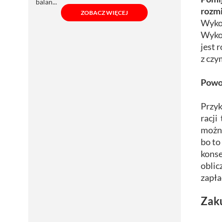
balan...
rozmi
ZOBACZ WIĘCEJ
Wykon
Wykon
jest 
z czy
Powoł
Przyk
racji
można
bo to
konse
oblic
zapła
Zak