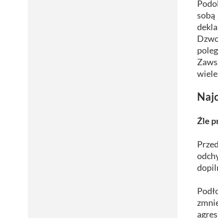
Podob
sobą 
dekl
Dzwon
poleg
Zawsz
wiele
Naj
Źle 
Przed
odchy
dopil
Podło
zmnie
agres