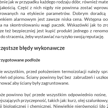
nie jak w przypadku każdego rodzaju dóbr, również mater
jakością. Część z nich nigdy nie powinna zostać wprow
arowanych na etykiecie parametrów. Dobrym doradcą p
kiem alarmowym jest zawsze niska cena. Wstępna ocen
a na skontrolowaniu wagi paczek. Wskazówki jak to zr
e też bezpieczniej jest kupić produkt jednego z reno
 do stracenia, żeby wystawiać na ryzyko swoją reputację.
częstsze błędy wykonawcze
przygotowane podłoże
e wszystkim, przed położeniem termoizolacji należy spr
leń od pionu. Ściany powinny być bez zabrudzeń i uszkod
nować aby ściany były zagruntowane.
że powinno być przede wszystkim odpowiednio nośne, 
jszających przyczepność, takich jak: kurz, olej szalunkow
ji biologicznej i chemicznej. Niewielkie nierówności (do