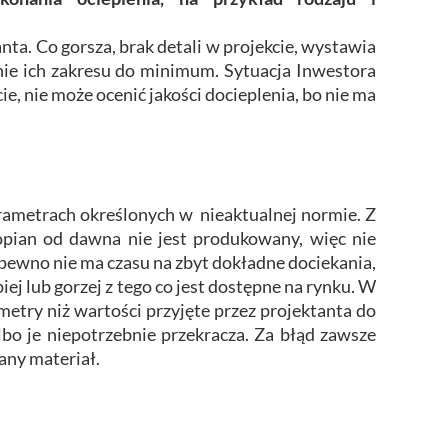
ta. Co gorsza, brak detali w projekcie, wystawia
ie ich zakresu do minimum. Sytuacja Inwestora
ie, nie może ocenić jakości docieplenia, bo nie ma
rametrach określonych w nieaktualnej normie. Z
opian od dawna nie jest produkowany, więc nie
pewno nie ma czasu na zbyt dokładne dociekania,
ej lub gorzej z tego co jest dostępne na rynku. W
etry niż wartości przyjęte przez projektanta do
albo je niepotrzebnie przekracza. Za błąd zawsze
wany materiał.