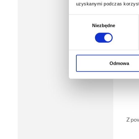
uzyskanymi podczas korzysta
Wybór
Niezbędne
zgody
Odmowa
Z po