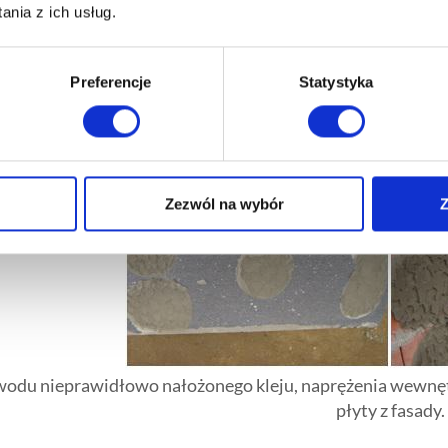
nia z ich usług.
Preferencje
Statystyka
Zezwól na wybór
Z
wodu nieprawidłowo nałożonego kleju, naprężenia wewnęt
płyty z fasady.