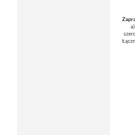
Zapra
a) o
szero
Łączn