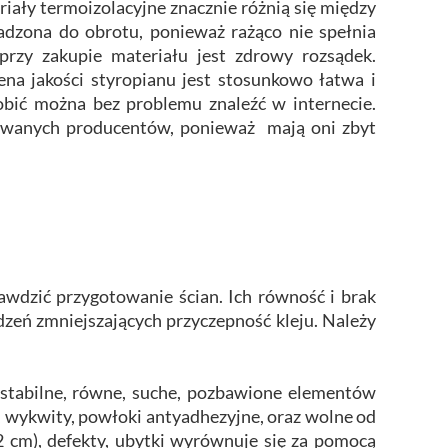
iały termoizolacyjne znacznie różnią się między
adzona do obrotu, ponieważ rażąco nie spełnia
rzy zakupie materiału jest zdrowy rozsądek.
a jakości styropianu jest stosunkowo łatwa i
obić można bez problemu znaleźć w internecie.
mowanych producentów, ponieważ mają oni zbyt
awdzić przygotowanie ścian. Ich równość i brak
zeń zmniejszających przyczepność kleju. Należy
stabilne, równe, suche, pozbawione elementów
y, wykwity, powłoki antyadhezyjne, oraz wolne od
 2 cm), defekty, ubytki wyrównuje się za pomocą